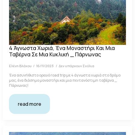
4 Άγνωστα Χωριά, Ένα Μοναστήρι Και Μια
Ταβέρνα Σε Μια Κυκλική _ Πάρνωνας
Ελένη Βλάχου
16/11/2023
Δεν υπάρχουν Σχόλια
Ένα ασυνήθιστο ορεινό road trip με 4 άγνωστα χωριά στο δρόμο
μας, ένα διάσημο μοναστήρι και μια πεντανόστιμη ταβέρνα _
Πάρνωνας!
read more