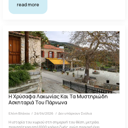
read more
Η Χρύσαφα Λακωνίας Και Τα Μυστηριώδη
Ασκηταριά Του Πάρνωνα
Ελένη Βλάχου
24/04/2026
Δεν υπάρχουν Σχόλια
Η ιστορία του χωριού στη σημερινή του θέση, μετράει
περισσότερα από 1000 χρόνια ζωής, ενώ η περιοχή έχει