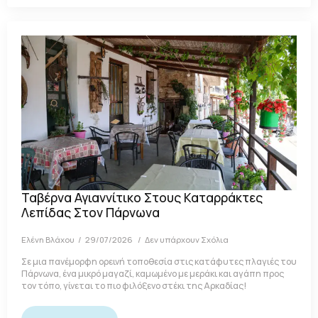
Ταβέρνα Αγιαννίτικο Στους Καταρράκτες
Λεπίδας Στον Πάρνωνα
Ελένη Βλάχου
29/07/2026
Δεν υπάρχουν Σχόλια
Σε μια πανέμορφη ορεινή τοποθεσία στις κατάφυτες πλαγιές του
Πάρνωνα, ένα μικρό μαγαζί, καμωμένο με μεράκι και αγάπη προς
τον τόπο, γίνεται το πιο φιλόξενο στέκι της Αρκαδίας!