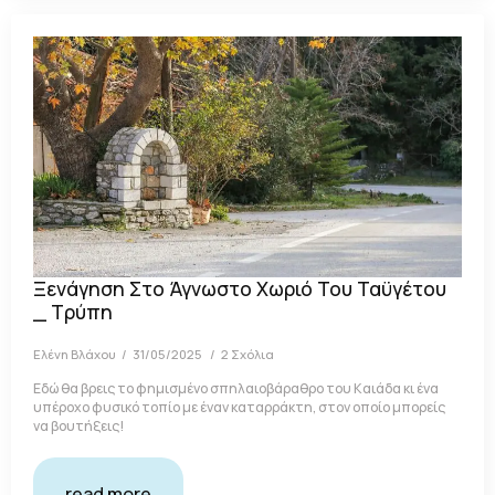
Ξενάγηση Στο Άγνωστο Χωριό Του Ταϋγέτου
_ Τρύπη
Ελένη Βλάχου
31/05/2025
2 Σχόλια
Εδώ θα βρεις το φημισμένο σπηλαιοβάραθρο του Καιάδα κι ένα
υπέροχο φυσικό τοπίο με έναν καταρράκτη, στον οποίο μπορείς
να βουτήξεις!
read more