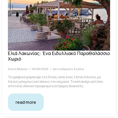
Ελιά Λακωνίας: Ένα Ειδυλλιακό Παραθαλάσσιο
Χωριό
Ελένη Βλάχου
19/08/2025
Δεν υπάρχουν Σχόλια
Το γραφικό ψαροχώρι της Ελιάς, είναι ένας τόπος ήσυχος, με
λίγους μόνιμους κατοίκους τον χειμώνα. Το καλοκαίρι ωστόσο,
αποτελεί ιδανικό προορισμό για ήρεμες διακοπές.
read more