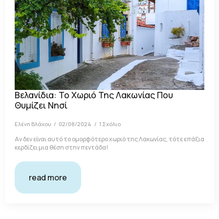
Βελανίδια: Το Χωριό Της Λακωνίας Που
Θυμίζει Νησί
Ελένη Βλάχου
02/08/2024
1 Σχόλιο
Αν δεν είναι αυτό το ομορφότερο χωριό της Λακωνίας, τότε επάξια
κερδίζει μια θέση στην πεντάδα!
read more