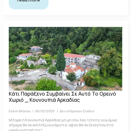
Κάτι Παράξενο Συμβαίνει Σε Αυτό Το Ορεινό
Χωριό _ Κουνουπιά Αρκαδίας
Ελένη Βλάχου
06/02/2025
Δεν υπάρχουν Σχόλια
Μπορεί η Κουνουπιά Αρκαδίας μη μη σου λέει τίποτα, εγώ όμως
σήμερα θα σε εκπλήξω ευχάριστα, αφού θα σε ξεναγήσω στα
μικρά μυστικά της!