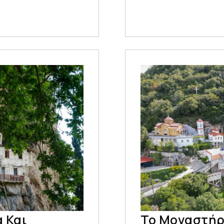
 Και
Το Μοναστήρ