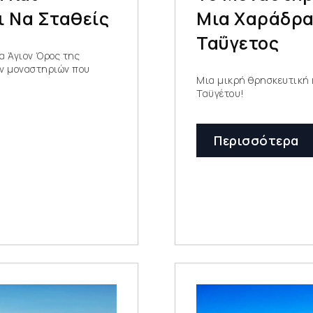
ι Να Σταθείς
Μια Χαράδρα
Ταΰγετος
α Άγιον Όρος της
ων μοναστηριών που
Μια μικρή θρησκευτική 
Ταϋγέτου!
Περισσότερα