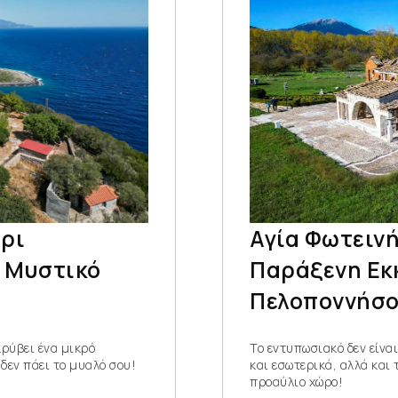
ρι
Αγία Φωτεινή
α Μυστικό
Παράξενη Εκ
Πελοποννήσ
κρύβει ένα μικρό
Το εντυπωσιακό δεν είνα
 δεν πάει το μυαλό σου!
και εσωτερικά, αλλά και
προαύλιο χώρο!