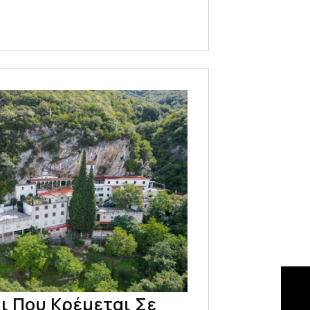
ι Που Κρέμεται Σε