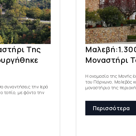
αστήρι Της
Μαλεβή:1.300
ουργήθηκε
Μοναστήρι Τ
Η ονομασία της Μονής έχ
του Πάρνωνα, Μαλεβός κα
θα συναντήσεις την Ιερά
μοναστήρια της περιοχή
 τοπίο, με φόντο την
Περισσότερα