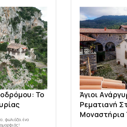
οδρόμου: Το
Άγιοι Ανάργυ
υρίας
Ρεματιανή Σ
Μοναστήρια 
α, φωλιάζει ένα
 ομορφιάς!