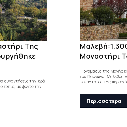
αστήρι Της
Μαλεβή:1.300
ουργήθηκε
Μοναστήρι Τ
Η ονομασία της Μονής έχ
του Πάρνωνα, Μαλεβός κα
θα συναντήσεις την Ιερά
μοναστήρια της περιοχή
 τοπίο, με φόντο την
Περισσότερα