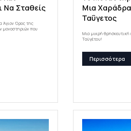
ι Να Σταθείς
Μια Χαράδρα
Ταΰγετος
α Άγιον Όρος της
ων μοναστηριών που
Μια μικρή θρησκευτική 
Ταϋγέτου!
Περισσότερα