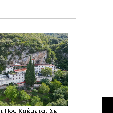
ι Που Κρέμεται Σε