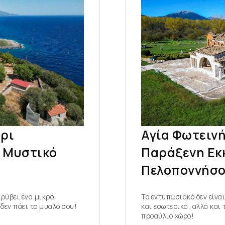
ρι
Αγία Φωτεινή
α Μυστικό
Παράξενη Εκ
Πελοποννήσ
κρύβει ένα μικρό
Το εντυπωσιακό δεν είνα
 δεν πάει το μυαλό σου!
και εσωτερικά, αλλά και
προαύλιο χώρο!