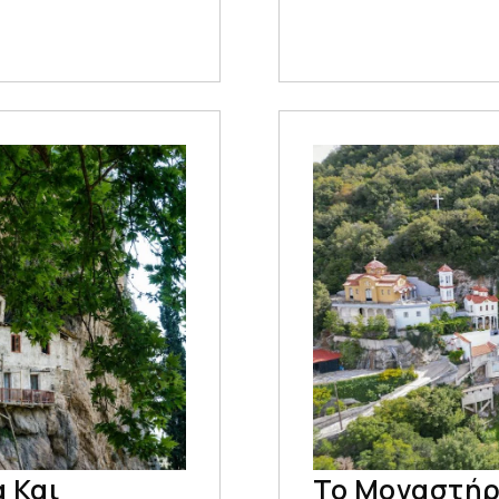
 Και
Το Μοναστήρ