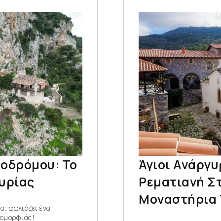
οδρόμου: Το
Άγιοι Ανάργυ
υρίας
Ρεματιανή Σ
Μοναστήρια 
α, φωλιάζει ένα
 ομορφιάς!