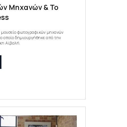
ν Μηχανών & Το
ess
ό μουσείο φωτογραφικών μηχανών
ο οποίο δημιουργήθηκε από την
κη Αϊβαλή.