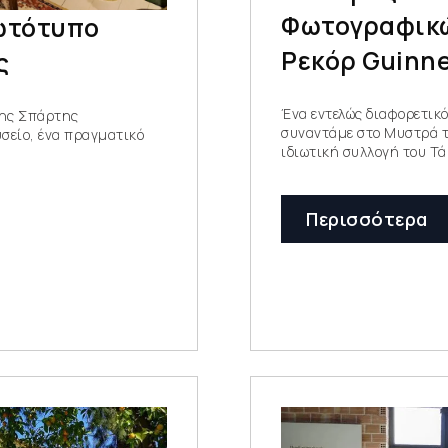
Φωτογραφικώ
ωτότυπο
Ρεκόρ Guinn
ς
Ένα εντελώς διαφορετικ
της Σπάρτης
συναντάμε στο Μυστρά τ
σείο, ένα πραγματικό
ιδιωτική συλλογή του Τά
Περισσότερα