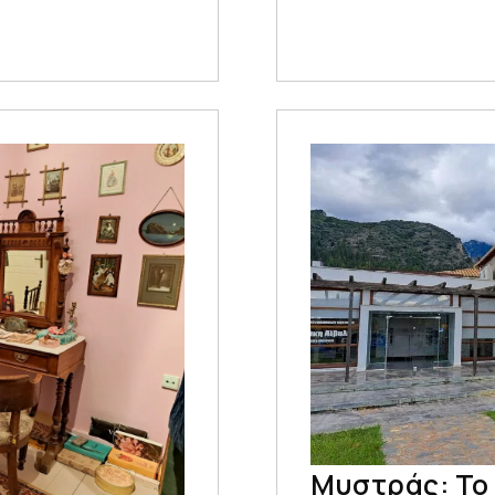
Μυστράς: Το