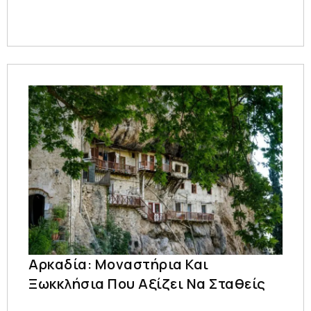
Αρκαδία: Μοναστήρια Και
Ξωκκλήσια Που Αξίζει Να Σταθείς