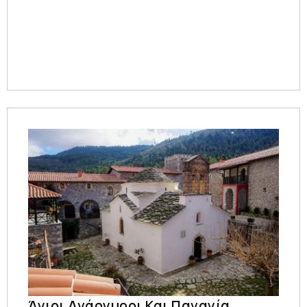
Άγιοι Ανάργυροι Και Παναγία