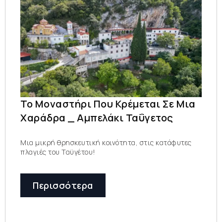
Το Μοναστήρι Που Κρέμεται Σε Μια
Χαράδρα _ Αμπελάκι Ταΰγετος
Μια μικρή θρησκευτική κοινότητα, στις κατάφυτες
πλαγιές του Ταϋγέτου!
Περισσότερα