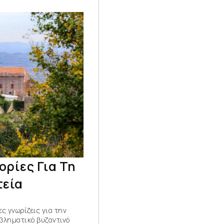
ρίες Για Τη
τεία
ς γνωρίζεις για την
μβληματικό βυζαντινό