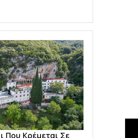
ι Που Κρέμεται Σε