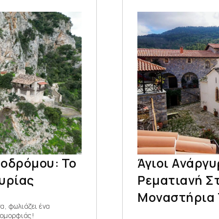
οδρόμου: Το
Άγιοι Ανάργυ
υρίας
Ρεματιανή Σ
Μοναστήρια 
α, φωλιάζει ένα
 ομορφιάς!