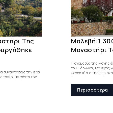
αστήρι Της
Μαλεβή:1.300
ουργήθηκε
Μοναστήρι Τ
Η ονομασία της Μονής έχ
του Πάρνωνα, Μαλεβός κα
θα συναντήσεις την Ιερά
μοναστήρια της περιοχή
 τοπίο, με φόντο την
Περισσότερα