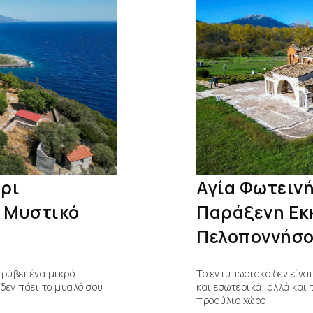
ρι
Αγία Φωτεινή
α Μυστικό
Παράξενη Εκ
Πελοποννήσ
κρύβει ένα μικρό
Το εντυπωσιακό δεν είνα
 δεν πάει το μυαλό σου!
και εσωτερικά, αλλά και
προαύλιο χώρο!