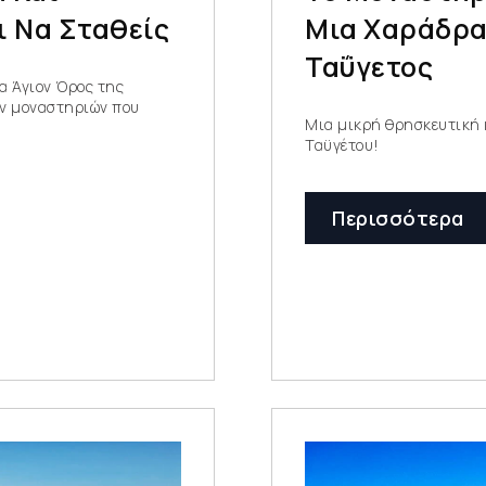
ι Να Σταθείς
Μια Χαράδρα
Ταΰγετος
α Άγιον Όρος της
ων μοναστηριών που
Μια μικρή θρησκευτική 
Ταϋγέτου!
Περισσότερα