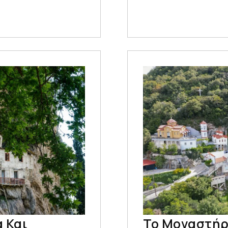
 Και
Το Μοναστήρ