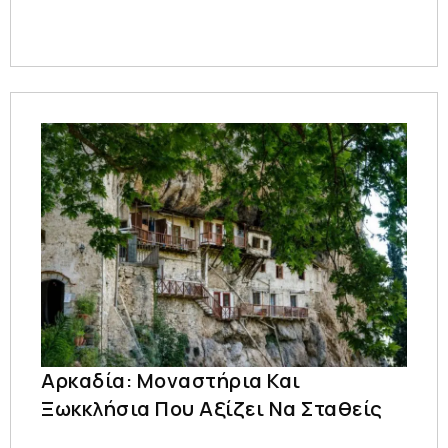
Αρκαδία: Μοναστήρια Και
Ξωκκλήσια Που Αξίζει Να Σταθείς