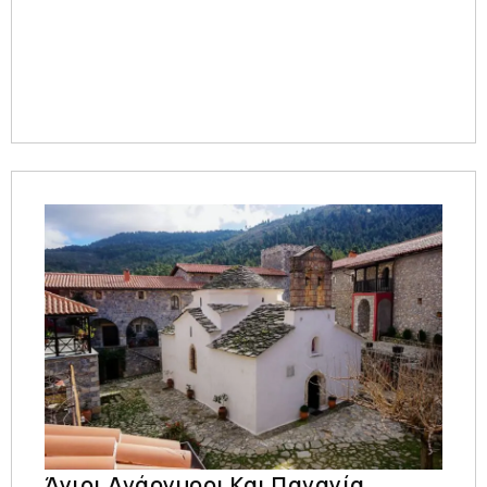
Άγιοι Ανάργυροι Και Παναγία