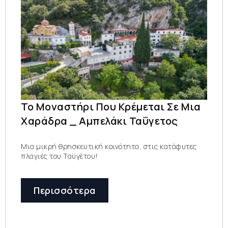
Το Μοναστήρι Που Κρέμεται Σε Μια
Χαράδρα _ Αμπελάκι Ταΰγετος
Μια μικρή θρησκευτική κοινότητα, στις κατάφυτες
πλαγιές του Ταϋγέτου!
Περισσότερα