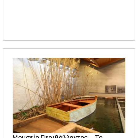
Μουσείο Περιβάλλοντος _ Το