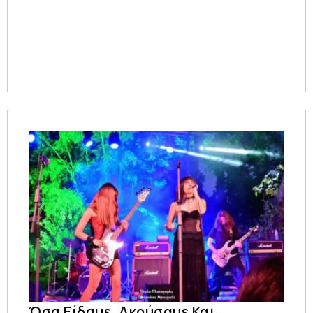
Όσα Είδαμε, Ακούσαμε Και