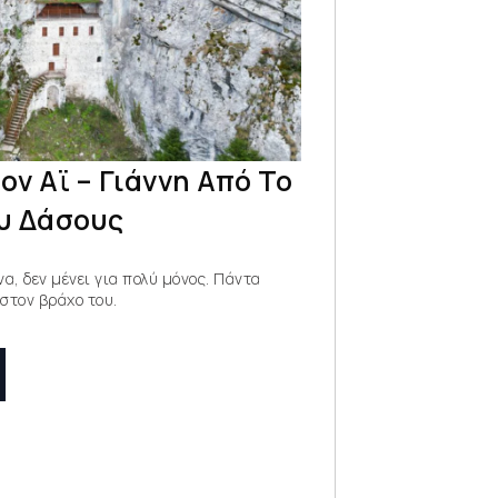
ον Αϊ – Γιάννη Από Το
υ Δάσους
να, δεν μένει για πολύ μόνος. Πάντα
στον βράχο του.