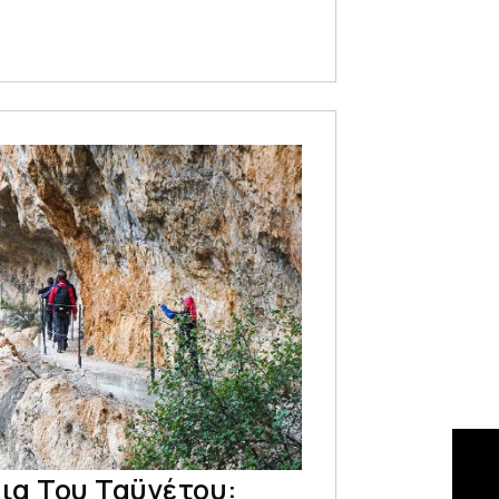
ια Του Ταϋγέτου: