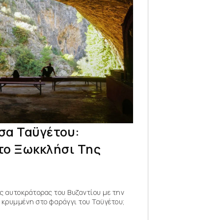
σα Ταϋγέτου:
το Ξωκκλήσι Της
ίος αυτοκράτορας του Βυζαντίου με την
 κρυμμένη στο φαράγγι του Ταϋγέτου;