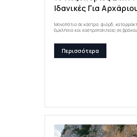
Ιδανικές Για Αρχάριο
Μονοπάτια σε κάστρα, φιόρδ, καταρράκτ
ξωκλήσια και καστροπολιτείες σε βράχο
Περισσότερα