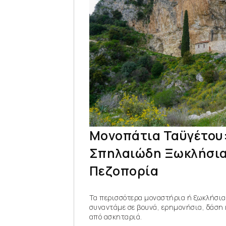
Μονοπάτια Ταϋγέτου:
Σπηλαιώδη Ξωκλήσια
Πεζοπορία
Τα περισσότερα μοναστήρια ή ξωκλήσια
συναντάμε σε βουνά, ερημονήσια, δάση 
από ασκηταριά.