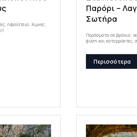
υς
Παρόρι – Λα
Σωτήρα
ες, ηφαίστεια, λίμνες,
υς!
Περάσματα σε βράχια, χε
φύση και καταρράκτες, 
Περισσότερα