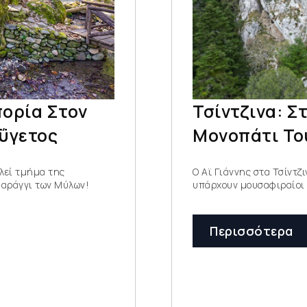
ορία Στον
Τσίντζινα: Στ
ΰγετος
Μονοπάτι Το
λεί τμήμα της
Ο Αϊ Γιάννης στα Τσίντζι
φαράγγι των Μύλων!
υπάρχουν μουσαφιραίοι 
Περισσότερα