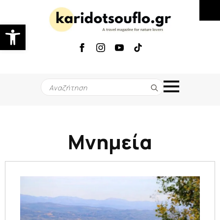
Ανοίξτε τη γραμμή εργαλείων
Search
for:
Μνημεία