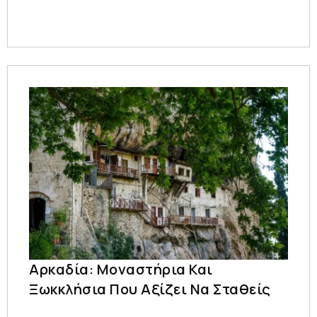
Αρκαδία: Μοναστήρια Και
Ξωκκλήσια Που Αξίζει Να Σταθείς