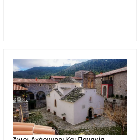
Άγιοι Ανάργυροι Και Παναγία