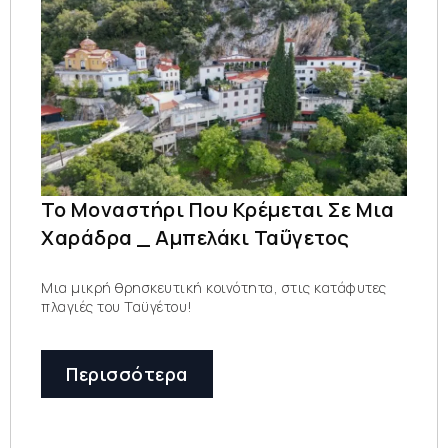
Το Μοναστήρι Που Κρέμεται Σε Μια
Χαράδρα _ Αμπελάκι Ταΰγετος
Μια μικρή θρησκευτική κοινότητα, στις κατάφυτες
πλαγιές του Ταϋγέτου!
Περισσότερα