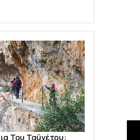
ια Του Ταϋγέτου: