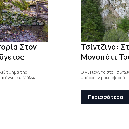
ορία Στον
Τσίντζινα: Στ
ΰγετος
Μονοπάτι Το
λεί τμήμα της
Ο Αϊ Γιάννης στα Τσίντζι
φαράγγι των Μύλων!
υπάρχουν μουσαφιραίοι 
Περισσότερα