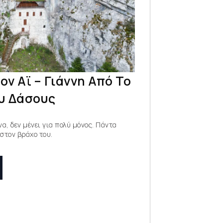
ον Αϊ – Γιάννη Από Το
υ Δάσους
να, δεν μένει για πολύ μόνος. Πάντα
στον βράχο του.