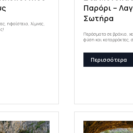
υς
Παρόρι – Λα
Σωτήρα
ες, ηφαίστεια, λίμνες,
υς!
Περάσματα σε βράχια, χε
φύση και καταρράκτες, 
Περισσότερα