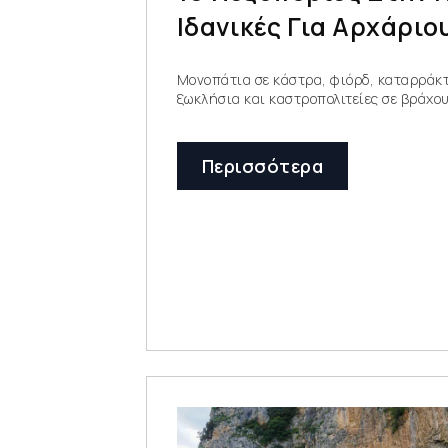
Ιδανικές Για Αρχάριο
Μονοπάτια σε κάστρα, φιόρδ, καταρράκτ
ξωκλήσια και καστροπολιτείες σε βράχο
Περισσότερα