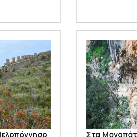
Πελοπόννησο
Στα Μονοπάτ