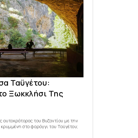
σα Ταϋγέτου:
το Ξωκκλήσι Της
ίος αυτοκράτορας του Βυζαντίου με την
 κρυμμένη στο φαράγγι του Ταϋγέτου;