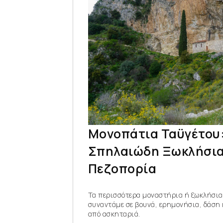
Μονοπάτια Ταϋγέτου:
Σπηλαιώδη Ξωκλήσια
Πεζοπορία
Τα περισσότερα μοναστήρια ή ξωκλήσια
συναντάμε σε βουνά, ερημονήσια, δάση 
από ασκηταριά.