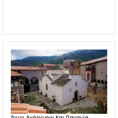
Άγιοι Ανάργυροι Και Παναγία