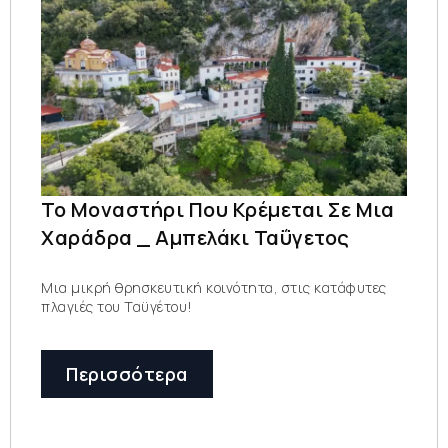
Το Μοναστήρι Που Κρέμεται Σε Μια
Χαράδρα _ Αμπελάκι Ταΰγετος
Μια μικρή θρησκευτική κοινότητα, στις κατάφυτες
πλαγιές του Ταϋγέτου!
Περισσότερα