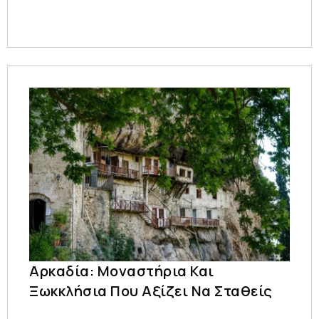
Αρκαδία: Μοναστήρια Και
Ξωκκλήσια Που Αξίζει Να Σταθείς