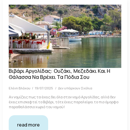
Βιβάρι Αργολίδας: Ουζάκι, Μεζεδάκι Και Η
Θάλασσα Να Βρέχει Τα Πόδια Σου
Ελένη Βλάχου
19/07/2025
Δεν υπάρχουν Σχόλια
Αν νομίζεις πως τα έχεις δει όλα στον νομό Αργολίδας, αλλά δεν
έχεις επισκεφτεί το Βιβάρι, τότε έχεις παραλείψει το πιο όμορφο
παραθαλάσσιο χωριό του νομού!
read more