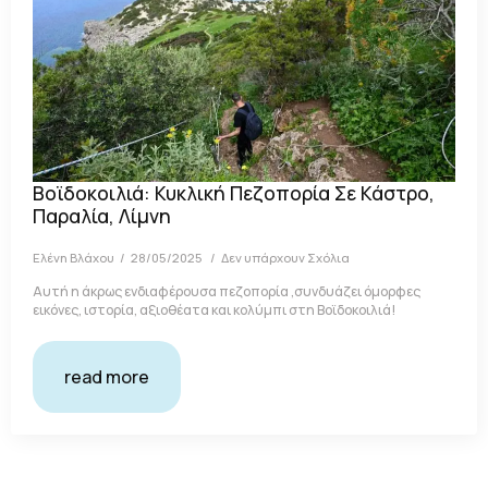
Βοϊδοκοιλιά: Κυκλική Πεζοπορία Σε Κάστρο,
Παραλία, Λίμνη
Ελένη Βλάχου
28/05/2025
Δεν υπάρχουν Σχόλια
Αυτή η άκρως ενδιαφέρουσα πεζοπορία ,συνδυάζει όμορφες
εικόνες, ιστορία, αξιοθέατα και κολύμπι στη Βοϊδοκοιλιά!
read more