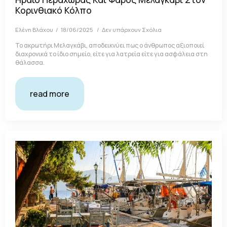
Κορινθιακό Κόλπο
Ελένη Βλάχου
18/06/2025
Δεν υπάρχουν Σχόλια
Το ακρωτήρι Μελαγκάβι, αποδεικνύει πως ο άνθρωπος αξιοποιεί
διαχρονικά το ίδιο σημείο, είτε για λατρεία είτε για ασφάλεια στη
θάλασσα.
read more