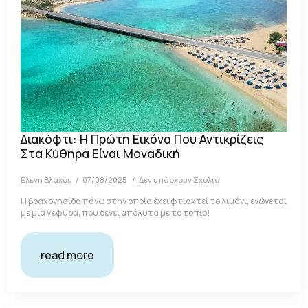
Διακόφτι: Η Πρώτη Εικόνα Που Αντικρίζεις
Στα Κύθηρα Είναι Μοναδική
Ελένη Βλάχου
07/08/2025
Δεν υπάρχουν Σχόλια
Η βραχονησίδα πάνω στην οποία έχει φτιαχτεί το λιμάνι, ενώνεται
με μία γέφυρα, που δένει απόλυτα με το τοπίο!
read more