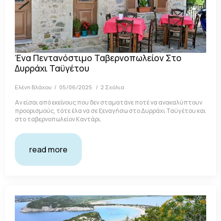
Ένα Πεντανόστιμο Ταβερνοπωλείον Στο
Δυρράχι Ταϋγέτου
Ελένη Βλάχου
05/06/2025
2 Σχόλια
Αν είσαι από εκείνους που δεν σταματάνε ποτέ να ανακαλύπτουν
προορισμούς, τότε έλα να σε ξεναγήσω στο Δυρράχι Ταϋγέτου και
στο ταβερνοπωλείον Καντάρι.
read more