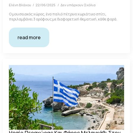
Ελένη Βλάχου
22/06/2025
Δεν υπάρχουν Σχόλια
Ο μουσειακός χώρος, ένα παλιό πέτρινο χωριάτικο σπίτι,
περιλαμβάνει 3 ορόφους με διαφορετική θεματική, κάθε φορά.
read more
Ηραίο Περαχώρας Και Φάρος Μελαγκάβι Στον