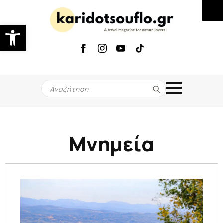
Ανοίξτε τη γραμμή εργαλείων
Search
for:
Μνημεία