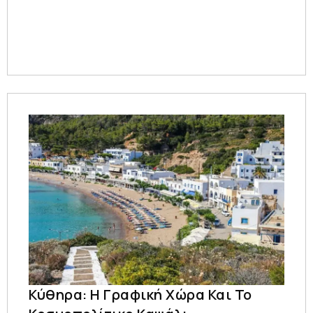
Κύθηρα: Η Γραφική Χώρα Και Το