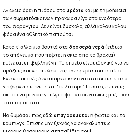
Αν έχεις όρεξη πιάσου στα
βράχια
και με τη βοήθεια
των συρματόσκοινων προχώρα λίγο στα ενδότερα
του φαραγγιού. Δεν είναι δύσκολο, αλλά καλού καλού
φόρα ένα αθλητικό παπούτσι.
Κατά τ’ άλλα μια βουτιά στα
δροσερά νερά
(ειδικά
το απόγευμα που πέφτει η σκιά από τα βράχια)
κρίνεται επιβεβλημένη. Το σημείο είναι ιδανικό για να
αράξεις και να απολαύσεις την ηρεμία του τοπίου.
Εννοείται πως δεν υπάρχει καντίνα ή οτιδήποτε που
να φέρνει σε άνεση και “πολιτισμό”. Γι αυτό, αν έχεις
σκοπό να μείνεις για ώρα, φρόντισε να έχεις μαζί σου
τα απαραίτητα.
Να θυμάσαι πως εδώ
απαγορεύεται
η φωτιά και το
κάμπινγκ. Επίσης μην ξεχνάς να ανακαλύπτεις
μικρούς θησαυρούς στα ταξίδια σου!