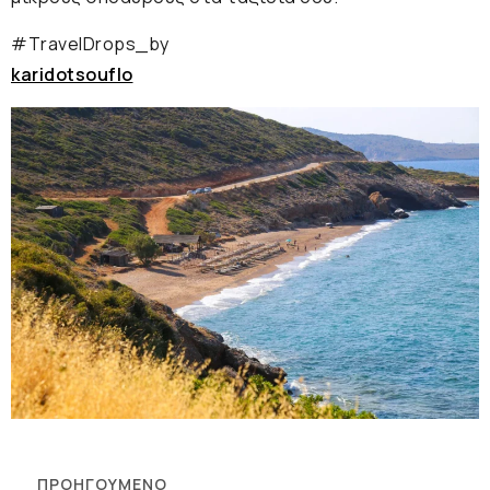
#ΤravelDrops_by
karidotsouflo
ΠΡΟΗΓΟΎΜΕΝΟ