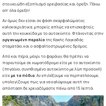
στοιχειώδη εξοπλισμό ορειβασίας και όρεξη. Πάνω
απ’ όλα όρεξη!
Αν όμως δεν είσαι σε φάση σκαρφαλώματος
καλοκαιριάτικα, μπορείς απλώς να επισκεφτείς
αυτή την κουκκίδα με το αυτοκίνητο. Φτάνοντας στην
οργανωμένη παραλία
της Κακής Λαγκαδάς
σταματάει και ο ασφαλτοστρωμένος δρόμος.
Από και πέρα, μέχρι το φαράγγι θα πρέπει να
πορευτούμε σε χωματόδρομο είτε με το αυτοκίνητο
(πηγαίνει συνηθισμένο αυτοκίνητο με λίγη προσοχή)
είτε
με τα πόδια
. Αν επιλέξουμε να περπατήσουμε,
υπολογίζουμε πως για να καλύψουμε αυτή την
απόσταση δε χρειαζόμαστε πάνω από 15 λεπτά.