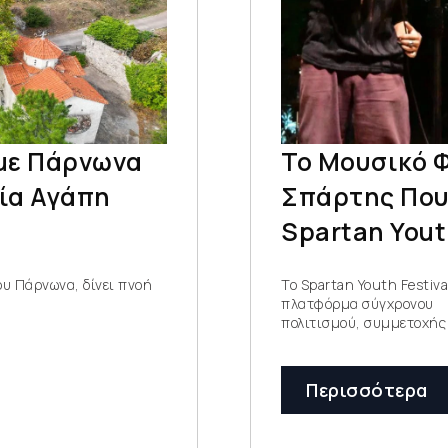
υμε Πάρνωνα
Το Μουσικό 
πία Αγάπη
Σπάρτης Που 
Spartan Yout
ου Πάρνωνα, δίνει πνοή
Το Spartan Youth Festiv
πλατφόρμα σύγχρονου
πολιτισμού, συμμετοχής 
Περισσότερα