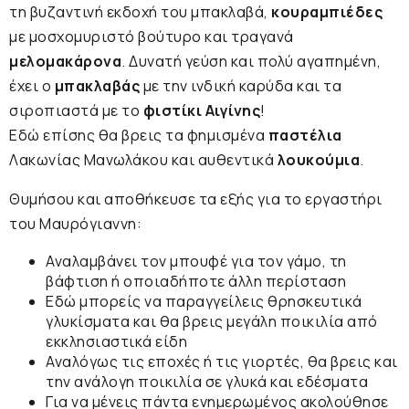
τη βυζαντινή εκδοχή του μπακλαβά,
κουραμπιέδες
με μοσχομυριστό βούτυρο και τραγανά
μελομακάρονα
. Δυνατή γεύση και πολύ αγαπημένη,
έχει ο
μπακλαβάς
με την ινδική καρύδα και τα
σιροπιαστά με το
φιστίκι Αιγίνης
!
Εδώ επίσης θα βρεις τα φημισμένα
παστέλια
Λακωνίας Μανωλάκου και αυθεντικά
λουκούμια
.
Θυμήσου και αποθήκευσε τα εξής για το εργαστήρι
του Μαυρόγιαννη:
Αναλαμβάνει τον μπουφέ για τον
γάμο
, τη
βάφτιση
ή οποιαδήποτε άλλη περίσταση
Εδώ μπορείς να παραγγείλεις
θρησκευτικά
γλυκίσματα
και θα βρεις μεγάλη ποικιλία από
εκκλησιαστικά είδη
Αναλόγως τις εποχές ή τις γιορτές, θα βρεις και
την ανάλογη ποικιλία σε γλυκά και εδέσματα
Για να μένεις πάντα ενημερωμένος ακολούθησε