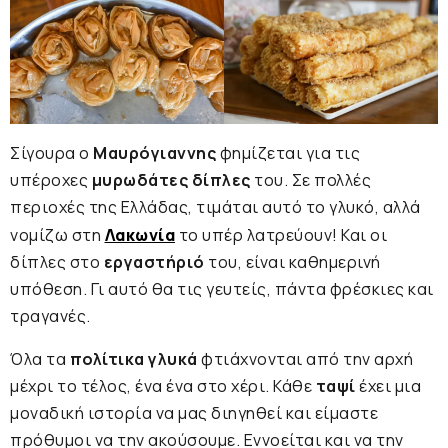
Σίγουρα ο
Μαυρόγιαννης
φημίζεται για τις
υπέροχες
μυρωδάτες δίπλες
του. Σε πολλές
περιοχές της Ελλάδας, τιμάται αυτό το γλυκό, αλλά
νομίζω στη
Λακωνία
το υπέρ λατρεύουν! Και οι
δίπλες στο
εργαστήριό
του, είναι καθημερινή
υπόθεση. Γι αυτό θα τις γευτείς, πάντα φρέσκιες και
τραγανές.
Όλα τα
πολίτικα γλυκά
φτιάχνονται από την αρχή
μέχρι το τέλος, ένα ένα στο χέρι. Κάθε
ταψί
έχει μια
μοναδική ιστορία να μας διηγηθεί και είμαστε
πρόθυμοι να την ακούσουμε. Εννοείται και να την