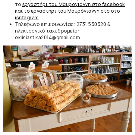
το
εργαστήρι του Μαυρογιάννη στο facebook
και
το εργαστήρι του Μαυρόγιαννη στο στο
isntagram
.
Τηλέφωνο επικοινωνίας:
2731 550520
&
ηλεκτρονικό ταχυδρομείο:
eklisiastika2014@gmail.com