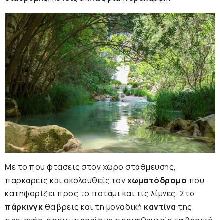
Με το που φτάσεις στον χώρο στάθμευσης,
παρκάρεις και ακολουθείς τον
χωματόδρομο
που
κατηφορίζει προς το ποτάμι και τις λίμνες. Στο
πάρκινγκ
θα βρεις και τη μοναδική
καντίνα
της