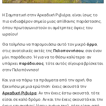
Η Σαμπατική στην Αρκαδική Ριβιέρα, είναι ίσως το
πιο ενδιαφέρον σημείο μιας απίθανης παράστασης,
όπου πρωταγωνιστούν οι αμέτρητες όψεις του
ωραίου!
Θα τολμήσω να παρομοιάσω αυτό τον μικρό
όρμο
,
στις ανατολικές ακτές της
Πελοποννήσου
, σαν έναν
μίνι παράδεισο. Ή για να το θέσω καλύτερα: αν
υπάρχει
παράδεισος
, τότε αυτός σίγουρα βρίσκεται
στην Πελοπόννησο!
Και για να πάρω τα πράγματα από την αρχή, θα
ξεκινήσω με μια ερώτηση: έχεις ακουστά την
Αρκαδική Ριβιέρα
; Αν την έχεις έστω ακουστά, τότε
είσαι σε καλό δρόμο. Αν και την έχεις ακουστά και την
έχεις επισκεφτεί (έστω τμήμα της), τότε είσαι από