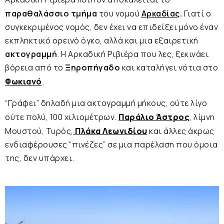
παραθαλάσσιο τμήμα
του νομού
Αρκαδίας
.
Γιατί ο
συγκεκριμένος νομός, δεν έχει να επιδείξει μόνο έναν
εκπληκτικό ορεινό όγκο, αλλά και μια εξαιρετική
ακτογραμμή
. Η Αρκαδική Ριβιέρα που λες, ξεκινάει
βόρεια από το
Ξηροπήγαδο
και καταλήγει νότια στο
Φωκιανό
.
“Γράφει” δηλαδή μια ακτογραμμή μήκους, ούτε λίγο
ούτε πολύ, 100 χιλιομέτρων.
Παράλιο Άστρος
, λίμνη
Μουστού, Τυρός,
Πλάκα Λεωνιδίου
και άλλες άκρως
ενδιαφέρουσες “πινέζες” σε μια παρέλαση που όμοια
της, δεν υπάρχει.