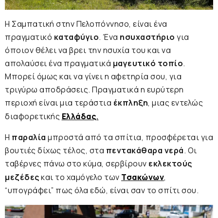
Η Σαμπατική στην Πελοπόννησο, είναι ένα
πραγματικό
καταφύγιο
. Ένα
ησυχαστήριο
για
όποιον θέλει να βρει την ησυχία του και να
απολαύσει ένα πραγματικά
μαγευτικό τοπίο
.
Μπορεί όμως και να γίνει η αφετηρία σου, για
τριγύρω αποδράσεις. Πραγματικά η ευρύτερη
περιοχή είναι μια τεράστια
έκπληξη
, μιας εντελώς
διαφορετικής
Ελλάδας
.
Η
παραλία
μπροστά από τα σπίτια, προσφέρεται για
βουτιές δίχως τέλος, στα
πεντακάθαρα νερά
. Οι
ταβέρνες πάνω στο κύμα, σερβίρουν
εκλεκτούς
μεζέδες
και το χαμόγελο των
Τσακώνων
,
“υπογράφει” πως όλα εδώ, είναι σαν το σπίτι σου.