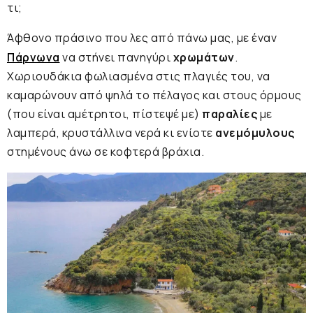
τι;
Άφθονο πράσινο που λες από πάνω μας, με έναν
Πάρνωνα
να στήνει πανηγύρι
χρωμάτων
.
Χωριουδάκια φωλιασμένα στις πλαγιές του, να
καμαρώνουν από ψηλά το πέλαγος και στους όρμους
(που είναι αμέτρητοι, πίστεψέ με)
παραλίες
με
λαμπερά, κρυστάλλινα νερά κι ενίοτε
ανεμόμυλους
στημένους άνω σε κοφτερά βράχια.