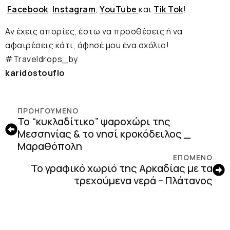
Facebook
,
Instagram
,
YouTube
και
Tik Tok
!
Αν έχεις απορίες, έστω να προσθέσεις ή να
αφαιρέσεις κάτι, άφησέ μου ένα σχόλιο!
#Traveldrops_by
karidostouflo
ΠΡΟΗΓΟΎΜΕΝΟ
Το “κυκλαδίτικο” ψαροχώρι της
Μεσσηνίας & το νησί κροκόδειλος _
Μαραθόπολη
ΕΠΟΜΕΝΟ
Το γραφικό χωριό της Αρκαδίας με τα
τρεχούμενα νερά – Πλάτανος