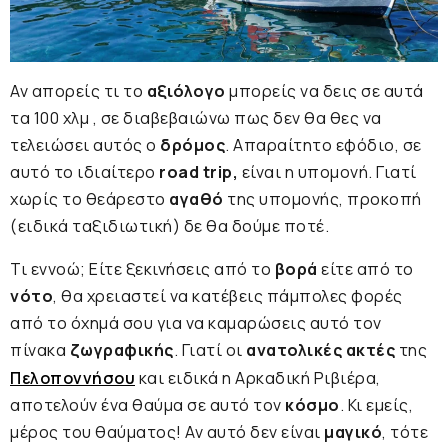
Αν απορείς τι το
αξιόλογο
μπορείς να δεις σε αυτά
τα 100 χλμ , σε διαβεβαιώνω πως δεν θα θες να
τελειώσει αυτός ο
δρόμος
. Απαραίτητο εφόδιο, σε
αυτό το ιδιαίτερο
road trip,
είναι η υπομονή. Γιατί
χωρίς το θεάρεστο
αγαθό
της υπομονής, προκοπή
(ειδικά ταξιδιωτική) δε θα δούμε ποτέ.
Τι εννοώ; Είτε ξεκινήσεις από το
βορά
είτε από το
νότο
, θα χρειαστεί να κατέβεις πάμπολες φορές
από το όχημά σου για να καμαρώσεις αυτό τον
πίνακα
ζωγραφικής
. Γιατί οι
ανατολικές ακτές
της
Πελοποννήσου
και ειδικά η Αρκαδική Ριβιέρα,
αποτελούν ένα θαύμα σε αυτό τον
κόσμο
. Κι εμείς,
μέρος του θαύματος! Αν αυτό δεν είναι
μαγικό
, τότε