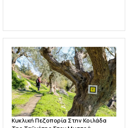
Κυκλική Πεζοπορία Στην Κοιλάδα