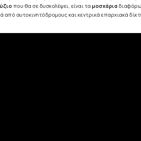
ύζιο
που θα σε δυσκολέψει, είναι τα
μοσχάρια
διαφόρω
ιά από αυτοκινητόδρομους και κεντρικά επαρχιακά δίκτυ