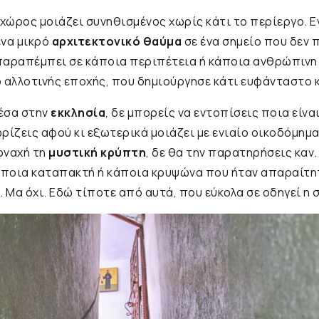
 χώρος μοιάζει συνηθισμένος χωρίς κάτι το περίεργο. Ε
ένα μικρό
αρχιτεκτονικό θαύμα
σε ένα σημείο που δεν π
παραπέμπει σε κάποια περιπέτεια ή κάποια ανθρώπινη 
 αλλοτινής εποχής, που δημιούργησε κάτι ευφάνταστο 
έσα στην
εκκλησία
, δε μπορείς να εντοπίσεις ποια είνα
ρίζεις αφού κι εξωτερικά μοιάζει με ενιαίο οικοδόμημα.
οναχή τη
μυστική κρύπτη
, δε θα την παρατηρήσεις καν.
κάποια καταπακτή ή κάποια κρυψώνα που ήταν απαραίτη
 Μα όχι. Εδώ τίποτε από αυτά, που εύκολα σε οδηγεί η σ