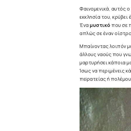
Φαινομενικά, αυτός ο
εκκλησία του, κρύβει 
Ένα
μυστικό
που σε 
απλώς σε έναν οίστρο
Μπαίνοντας λοιπόν μ
άλλους ναούς που γνω
μαρτυρήσει κάποια μ
Ίσως να περιμένεις 
πεiρατείας ή πoλέμου.