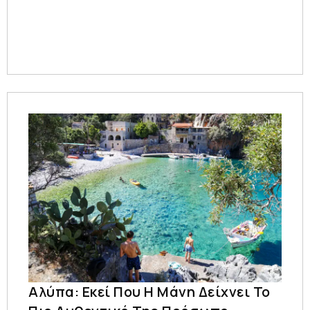
Αλύπα: Εκεί Που Η Μάνη Δείχνει Το