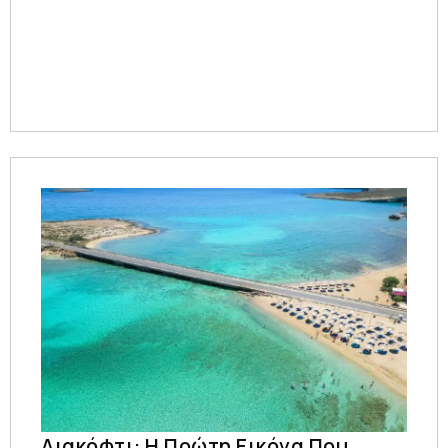
Διακόφτι: Η Πρώτη Εικόνα Που