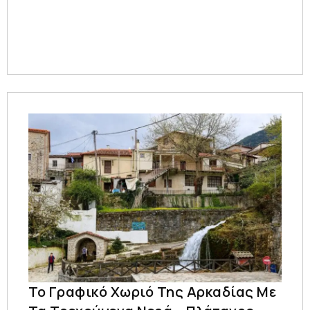
Το Γραφικό Χωριό Της Αρκαδίας Με