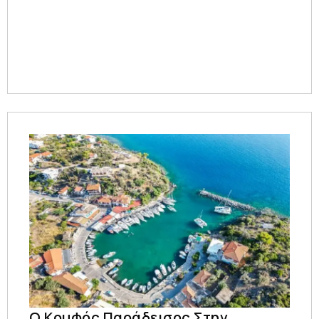
Ο Κρυφός Παράδεισος Στην