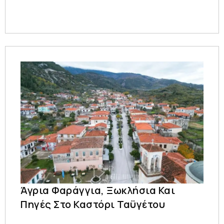
Άγρια Φαράγγια, Ξωκλήσια Και
Πηγές Στο Καστόρι Ταϋγέτου