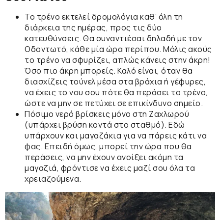
Το τρένο εκτελεί
δρομολόγια
καθ’ όλη τη
διάρκεια της
ημέρας,
προς τις δύο
κατευθύνσεις. Θα συναντιέσαι δηλαδή με τον
Οδοντωτό,
κάθε μία ώρα περίπου. Μόλις ακούς
το τρένο να
σφυρίζει
, απλώς κάνεις στην άκρη!
Όσο πιο άκρη μπορείς. Καλό είναι, όταν θα
διασχίζεις
τούνελ
μέσα στα βράχια ή
γέφυρες,
να έχεις το νου σου πότε θα περάσει το
τρένο,
ώστε να μην σε πετύχει σε επικίνδυνο σημείο.
Πόσιμο νερό
βρίσκεις μόνο στη
Ζαχλωρού
(υπάρχει βρύση κοντά στο σταθμό). Εδώ
υπάρχουν και μαγαζάκια για να πάρεις κάτι να
φας. Επειδή όμως, μπορεί την ώρα που θα
περάσεις
, να μην έχουν ανοίξει ακόμη τα
μαγαζιά
, φρόντισε να έχεις μαζί σου όλα τα
χρειαζούμενα.