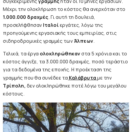
συγκεκριμένης
γραμμής
ήταν οι 10 μήνες εργασιών.
Μέχρι την ολοκλήρωση το κόστος θα ανερχόταν στο
1.000.000 δραχμές
. Γι αυτή τη δουλειά,
προσελήφθησαν
Ιταλοί
εργάτες, λόγω της
προηγούμενης εργασιακής τους εμπειρίας, στις
σιδηροδρομικές γραμμές των
Άλπεων
.
Τελικά, τα έργα
ολοκληρώθηκαν
στα 5 χρόνια και το
κόστος άγγιξε, τα 3.000.000 δραχμές, ποσό τεράστιο
για τα δεδομένα της εποχής. Η προέκταση της
γραμμής που θα συνέδεε τα
Καλάβρυτα
με την
Τρίπολη,
δεν ολοκληρώθηκε ποτέ λόγω του μεγάλου
κόστους.