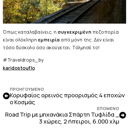
Όπως καταλαβαίνεις, η
συγκεκριμένη
πεζοπορία
είναι ολόκληρη
εμπειρία
από μόνη της. Δεν είναι
τόσο δύσκολο όσο ακούγεται. Τόλμησέ το!
#Traveldrops_by
karidostouflo
ΠΡΟΗΓΟΎΜΕΝΟ
Κορυφαίος ορεινός προορισμός 4 εποχών
ο Κοσμάς
ΕΠΟΜΕΝΟ
Road Trip με μηχανάκια Σπάρτη Τυφλίδα _
3 χώρες, 2 ήπειροι, 6.000 χλμ