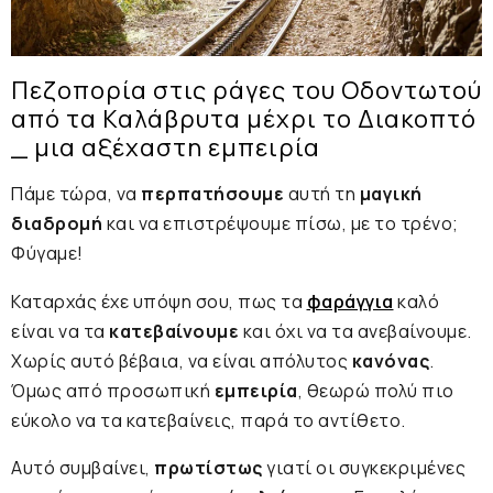
Πεζοπορία στις ράγες του Οδοντωτού
από τα Καλάβρυτα μέχρι το Διακοπτό
_ μια αξέχαστη εμπειρία
Πάμε τώρα, να
περπατήσουμε
αυτή τη
μαγική
διαδρομή
και να επιστρέψουμε πίσω, με το τρένο;
Φύγαμε!
Καταρχάς έχε υπόψη σου, πως τα
φαράγγια
καλό
είναι να τα
κατεβαίνουμε
και όχι να τα ανεβαίνουμε.
Χωρίς αυτό βέβαια, να είναι απόλυτος
κανόνας
.
Όμως από προσωπική
εμπειρία
, θεωρώ πολύ πιο
εύκολο να τα κατεβαίνεις, παρά το αντίθετο.
Αυτό συμβαίνει,
πρωτίστως
γιατί οι συγκεκριμένες