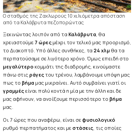
Ο σταθμός της Ζαχλωρούς 10 χιλιόμετρα απόσταση
από τα Καλάβρυτα πεζοπορώντας
Ξεκινώντας λοιπόν από τα
Καλάβρυτα
, θα
χρειαστούμε
7 ώρες
μέχρι τον τελικό μας προορισμό,
το Διακοπτό. Υπό άλλες συνθήκες, τα
24 χλμ
θα τα
περπατούσαμε σε λιγότερο χρόνο. Όμως επειδή στο
μεγαλύτερο
κομμάτι της διαδρομής, κινούμαστε
πάνω στις
ράγες
του τρένου, λαμβάνουμε υπόψη μας
πως το
βήμα
μας μικραίνει. Αυτό συμβαίνει γιατί οι
γραμμές
είναι πολύ κοντά η μία με την άλλη και δε
μας αφήνουν, να ανοίξουμε περισσότερο το
βήμα
μας.
Οι 7 ώρες που αναφέρω, είναι σε
φυσιολογικό
ρυθμό περπατήματος και με
στάσεις
, τις οποίες