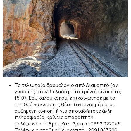
Το
τελευταίο
δρομολόγιο από
Διακοπτό
(αν
γυρίσεις πίσω δηλαδή με το τρένο) είναι στις
15:07. Εσύ καλού κακού, επικοινώνησε με το
σταθμό
να κλείσεις θέση (αν είναι μέρες με
αυξημένη κίνηση) ή για οποιαδήποτε άλλη
πληροφορία, κρίνεις απαραίτητη.
Τηλέφωνο σταθμού Καλάβρυτα : 2692 022245
Τηλέφωνο σταθμού Διακοπτό: 2691 043206