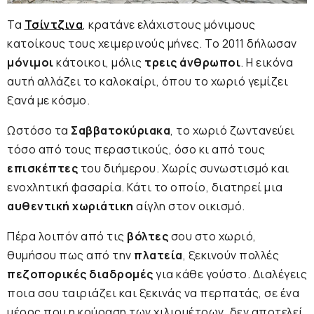
Τα
Τσίντζινα
, κρατάνε ελάχιστους μόνιμους
κατοίκους τους χειμερινούς μήνες. Το 2011 δήλωσαν
μόνιμοι
κάτοικοι, μόλις
τρεις άνθρωποι
. Η εικόνα
αυτή αλλάζει το καλοκαίρι, όπου το χωριό γεμίζει
ξανά με κόσμο.
Ωστόσο τα
Σαββατοκύριακα
, το χωριό ζωντανεύει
τόσο από τους περαστικούς, όσο κι από τους
επισκέπτες
του διήμερου. Χωρίς συνωστισμό και
ενοχλητική φασαρία. Κάτι το οποίο, διατηρεί μια
αυθεντική χωριάτικη
αίγλη στον οικισμό.
Πέρα λοιπόν από τις
βόλτες
σου στο χωριό,
θυμήσου πως από την
πλατεία
, ξεκινούν πολλές
πεζοπορικές διαδρομές
για κάθε γούστο. Διαλέγεις
ποια σου ταιριάζει και ξεκινάς να περπατάς, σε ένα
μέρος που η κούραση των χιλιομέτρων, δεν αποτελεί