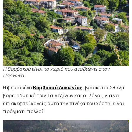
Η Βαμβακού είναι το χωριό που αναβιώνει στον
Πάρνωνα
Η φημισμένη
Βαμβακού Λακωνίας
, βρίσκεται 28 χλμ
βορειοδυτικά των Τσιντζίνων και οι λόγοι, για να
επισκεφτεί κανείς αυτή την πινέζα του χάρτη, είναι
πράγματι πολλοί.