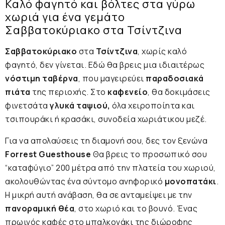
Καλό φαγητό και βόλτες στα γύρω
χωριά για ένα γεμάτο
Σαββατοκύριακο στα Τσίντζινα
Σαββατοκύριακο
στα
Τσίντζινα
, χωρίς καλό
φαγητό, δεν γίνεται. Εδώ θα βρεις μια ιδιαιτέρως
νόστιμη ταβέρνα
, που μαγειρεύει
παραδοσιακά
πιάτα
της περιοχής. Στο
καφενείο
, θα δοκιμάσεις
φινετσάτα
γλυκά ταψιού,
όλα χειροποίητα και
τσιπουράκι ή κρασάκι, συνοδεία χωριάτικου μεζέ.
Για να απολαύσεις τη διαμονή σου, δες τον ξενώνα
Forrest Guesthouse
Θα βρεις το προσωπικό σου
“καταφύγιο” 200 μέτρα από την πλατεία του χωριού,
ακολουθώντας ένα σύντομο ανηφορικό
μονοπατάκι
.
Η μικρή αυτή ανάβαση, θα σε ανταμείψει με την
πανοραμική θέα
, στο χωριό και το βουνό. Ένας
πρωινός καφές στο μπαλκονάκι της διώροφης