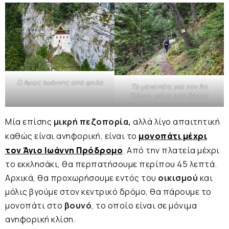
Ο Άγιος Ιωάννης από ψηλα
Το μονοπάτι για τον Άη
Γιάννη, μέσα στο δάσος
Μία επίσης
μικρή πεζοπορία,
αλλά λίγο απαιτητική
καθώς είναι ανηφορική, είναι το
μονοπάτι μέχρι
τον Άγιο Ιωάννη Πρόδρομο
. Από την πλατεία μέχρι
το εκκλησάκι, θα περπατήσουμε περίπου 45 λεπτά.
Αρχικά, θα προχωρήσουμε εντός του
οικισμού
και
μόλις βγούμε στον κεντρικό δρόμο, θα πάρουμε το
μονοπάτι στο
βουνό
, το οποίο είναι σε μόνιμα
ανηφορική κλίση.