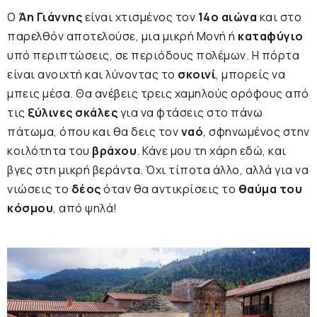
Ο
Άη Γιάννης
είναι χτισμένος τον
14ο αιώνα
και στο
παρελθόν αποτελούσε, μια μικρή Μονή ή
καταφύγιο
υπό περιπτώσεις, σε περιόδους πολέμων. Η πόρτα
είναι ανοιχτή και λύνοντας το
σκοινί
, μπορείς να
μπεις μέσα. Θα ανέβεις τρεις χαμηλούς ορόφους από
τις
ξύλινες σκάλες
για να φτάσεις στο πάνω
πάτωμα, όπου και θα δεις τον
ναό
, σφηνωμένος στην
κοιλότητα του
βράχου
. Κάνε μου τη χάρη εδώ, και
βγες στη μικρή βεράντα. Όχι τίποτα άλλο, αλλά για να
νιώσεις το
δέος
όταν θα αντικρίσεις το
θαύμα του
κόσμου
, από ψηλά!