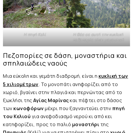
Η πηγή Κελί
Η θέα σε αυτή την κυκλική
πεζοπορία είναι μαγευτική
Πεζοπορίες σε δάση, μοναστήρια και
σπηλαιώδεις ναούς
Μια εύκολη και γεμάτη διαδρομή, είναι η
κυκλική των
5 χιλιομέτρων
. Το μονοπάτι ανηφορίζει από το
χωριό, βγαίνει στην πλαγιά και περνώντας από το
ξωκλήσι της
Αγίας Μαρίνας
και πέφτει στο δάσος
των
κωνοφόρων
μέχρι που ξαγναντεύει στην
πηγή
του Κελιού
για ανεφοδιασμό νερού κι από κει
κατηφορίζει, προς το παλιό
μοναστήρι
της
Παναγιάς
(Κελί) για να επιστρέψει πίσω στο
χωριό
.