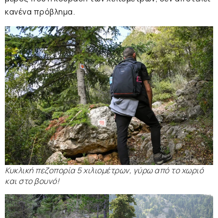
κανένα πρόβλημα.
Κυκλική πεζοπορία 5 χιλιομέτρων, γύρω από το χωριό
και στο βουνό!