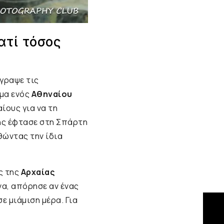
ατί τόσος
γραψε τις
μα ενός
Αθηναίου
ίους για να τη
δης έφτασε στη Σπάρτη
θώντας την ίδια
ς της
Αρχαίας
να, απόρησε αν ένας
ε μιάμιση μέρα. Για