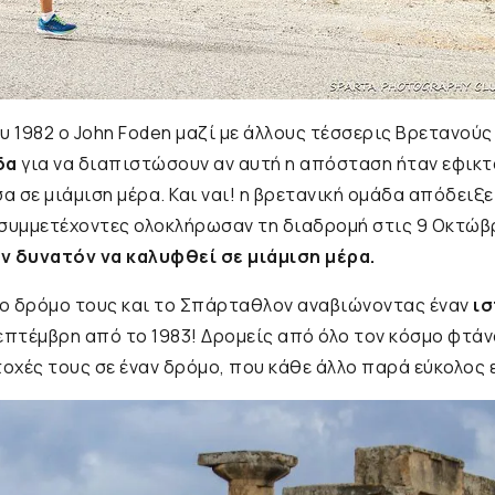
υ 1982 ο John Foden μαζί με άλλους τέσσερις Βρετανού
δα
για να διαπιστώσουν αν αυτή η απόσταση ήταν εφικτ
 σε μιάμιση μέρα. Και ναι! η βρετανική ομάδα απόδειξ
 συμμετέχοντες ολοκλήρωσαν τη διαδρομή στις 9 Οκτώβ
ν δυνατόν να καλυφθεί σε μιάμιση μέρα.
ο δρόμο τους και το Σπάρταθλον αναβιώνοντας έναν
ισ
επτέμβρη από το 1983! Δρομείς από όλο τον κόσμο φτάν
τοχές τους σε έναν δρόμο, που κάθε άλλο παρά εύκολος 