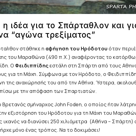
 η ιδέα για το Σπάρταθλον και γι
ένα “αγώνα τρεξίματος”
ρταλθον στάθηκε η
αφήγηση του Ηρόδοτου
όταν περιέ
χης του Μαραθώνα (490 π.Χ.) αναφέροντας το κατόρθω
ίδη. Ο
Φειδιππίδης
εστάλη στη Σπάρτη από τους Αθηνα
ους για τη Μάχη. Σύμφωνα με τον Ηρόδοτο, ο Φειδιππί
νη της αναχώρησής του από την Αθήνα. Ύστερα, ακολου
 πίσω με την απόφαση των Σπαρτιατών.
 Βρετανός σμήναρχος John Foden, ο οποίος ήταν λάτρη
 την εξιστόρηση του Ηρόδοτου για τη Μάχη του Μαραθώ
ικανός να διανύσει 250 χιλιόμετρα (Αθήνα – Σπάρτη) σ
ήρχε μόνο ένας τρόπος. Να το δοκιμάσει!