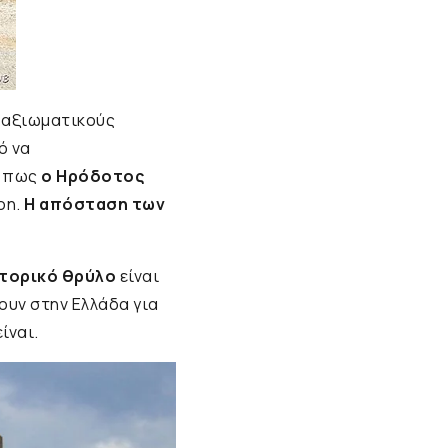
ς αξιωματικούς
ό να
ε πως
ο Ηρόδοτος
ρη.
Η απόσταση των
τορικό θρύλο
είναι
ουν στην Ελλάδα για
είναι.