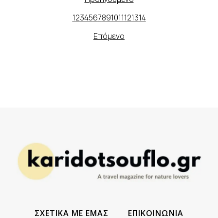
1
2
3
4
5
6
7
8
9
10
11
12
13
14
Επόμενο
ΣΧΕΤΙΚΑ ΜΕ ΕΜΑΣ
ΕΠΙΚΟΙΝΩΝΙΑ