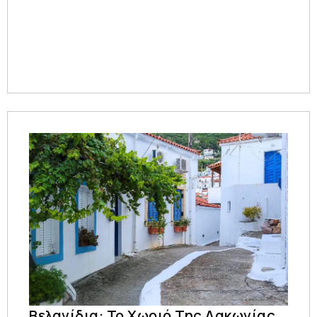
Βελανίδια: Το Χωριό Της Λακωνίας