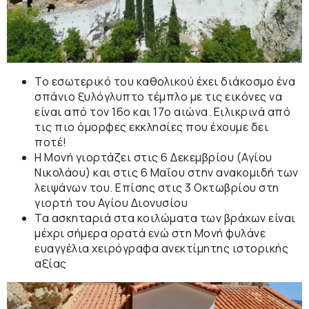
Το εσωτερικό του καθολικού έχει διάκοσμο ένα
σπάνιο
ξυλόγλυπτο τέμπλο
με τις εικόνες να
είναι από τον 16ο και 17ο αιώνα. Ειλικρινά από
τις πιο όμορφες
εκκλησίες
που έχουμε δει
ποτέ!
Η Μονή γιορτάζει στις
6 Δεκεμβρίου
(Αγίου
Νικολάου) και στις
6 Μαΐου
στην ανακομιδή των
λειψάνων του. Επίσης στις 3 Οκτωβρίου στη
γιορτή του
Αγίου Διονυσίου
Τα
ασκηταριά
στα κοιλώματα των βράχων είναι
μέχρι σήμερα ορατά ενώ στη Μονή φυλάνε
ευαγγέλια χειρόγραφα
ανεκτίμητης ιστορικής
αξίας