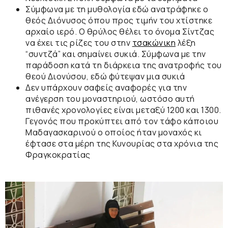
Σύμφωνα με τη
μυθολογία
εδώ ανατράφηκε ο
θεός
Διόνυσος
όπου προς τιμήν του χτίστηκε
αρχαίο ιερό. Ο θρύλος θέλει το όνομα
Σίντζας
να έχει τις ρίζες του στην
τσακώνικη
λέξη
“συντζά” και σημαίνει συκιά. Σύμφωνα με την
παράδοση κατά τη διάρκεια της ανατροφής του
θεού Διονύσου, εδώ φύτεψαν μια συκιά
Δεν υπάρχουν σαφείς αναφορές για την
ανέγερση
του μοναστηριού, ωστόσο αυτή
πιθανές χρονολογίες είναι μεταξύ 1200 και 1300.
Γεγονός που προκύπτει από τον τάφο κάποιου
Μαδαγασκαρινού ο οποίος ήταν
μοναχός
κι
έφτασε στα μέρη της
Κυνουρίας
στα χρόνια της
Φραγκοκρατίας