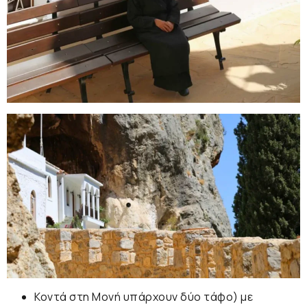
Κοντά στη Μονή υπάρχουν δύο
τάφο
) με