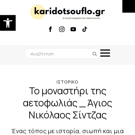
Ανοίξτε τη γραμμή εργαλείων
Search
for:
ΙΣΤΟΡΙΚΌ
Το μοναστήρι της
αετοφωλιάς _ Άγιος
Νικόλαος Σίντζας
Ένας τόπος με ιστορία, σιωπή και μια