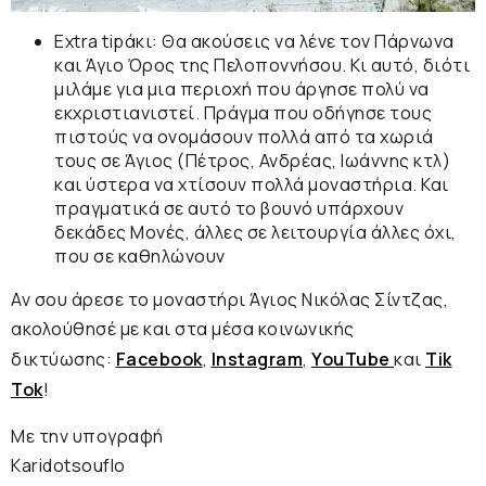
Extra tipάκι:
Θα ακούσεις να λένε τον Πάρνωνα
και
Άγιο Όρος
της Πελοποννήσου. Κι αυτό, διότι
μιλάμε για μια περιοχή που άργησε πολύ να
εκχριστιανιστεί. Πράγμα που οδήγησε τους
πιστούς να ονομάσουν πολλά από τα χωριά
τους σε Άγιος (Πέτρος, Ανδρέας, Ιωάννης κτλ)
και ύστερα να χτίσουν πολλά μοναστήρια. Και
πραγματικά σε αυτό το βουνό υπάρχουν
δεκάδες Μονές, άλλες σε λειτουργία άλλες όχι,
που σε καθηλώνουν
Αν σου άρεσε το μοναστήρι Άγιος Νικόλας Σίντζας,
ακολούθησέ με και στα μέσα κοινωνικής
δικτύωσης:
Facebook
,
Instagram
,
YouTube
και
Tik
Tok
!
Με την υπογραφή
Karidotsouflο